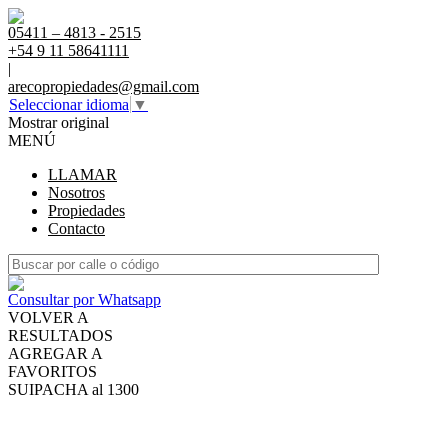
05411 – 4813 - 2515
+54 9 11 58641111
|
arecopropiedades@gmail.com
Seleccionar idioma
▼
Mostrar original
MENÚ
LLAMAR
Nosotros
Propiedades
Contacto
Consultar por Whatsapp
VOLVER A
RESULTADOS
AGREGAR A
FAVORITOS
SUIPACHA al 1300
VENTA
USD370.000