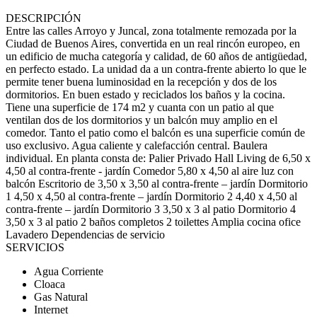
DESCRIPCIÓN
Entre las calles Arroyo y Juncal, zona totalmente remozada por la
Ciudad de Buenos Aires, convertida en un real rincón europeo, en
un edificio de mucha categoría y calidad, de 60 años de antigüedad,
en perfecto estado. La unidad da a un contra-frente abierto lo que le
permite tener buena luminosidad en la recepción y dos de los
dormitorios. En buen estado y reciclados los baños y la cocina.
Tiene una superficie de 174 m2 y cuanta con un patio al que
ventilan dos de los dormitorios y un balcón muy amplio en el
comedor. Tanto el patio como el balcón es una superficie común de
uso exclusivo. Agua caliente y calefacción central. Baulera
individual. En planta consta de: Palier Privado Hall Living de 6,50 x
4,50 al contra-frente - jardín Comedor 5,80 x 4,50 al aire luz con
balcón Escritorio de 3,50 x 3,50 al contra-frente – jardín Dormitorio
1 4,50 x 4,50 al contra-frente – jardín Dormitorio 2 4,40 x 4,50 al
contra-frente – jardín Dormitorio 3 3,50 x 3 al patio Dormitorio 4
3,50 x 3 al patio 2 baños completos 2 toilettes Amplia cocina ofice
Lavadero Dependencias de servicio
SERVICIOS
Agua Corriente
Cloaca
Gas Natural
Internet