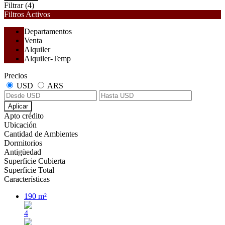
Filtrar
(4)
Filtros Activos
Departamentos
Venta
Alquiler
Alquiler-Temp
Precios
USD
ARS
Aplicar
Apto crédito
Ubicación
Cantidad de Ambientes
Dormitorios
Antigüedad
Superficie Cubierta
Superficie Total
Características
190 m²
4