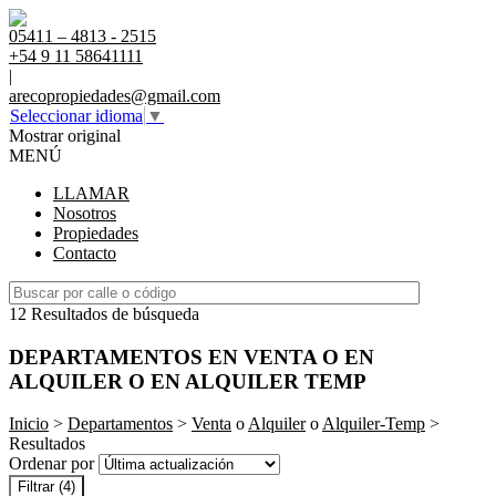
05411 – 4813 - 2515
+54 9 11 58641111
|
arecopropiedades@gmail.com
Seleccionar idioma
▼
Mostrar original
MENÚ
LLAMAR
Nosotros
Propiedades
Contacto
12 Resultados de búsqueda
DEPARTAMENTOS EN VENTA O EN
ALQUILER O EN ALQUILER TEMP
Inicio
>
Departamentos
>
Venta
o
Alquiler
o
Alquiler-Temp
>
Resultados
Ordenar por
Filtrar
(4)