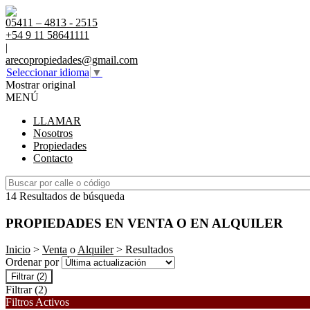
05411 – 4813 - 2515
+54 9 11 58641111
|
arecopropiedades@gmail.com
Seleccionar idioma
▼
Mostrar original
MENÚ
LLAMAR
Nosotros
Propiedades
Contacto
14 Resultados de búsqueda
PROPIEDADES EN VENTA O EN ALQUILER
Inicio
>
Venta
o
Alquiler
> Resultados
Ordenar por
Filtrar
(2)
Filtrar
(2)
Filtros Activos